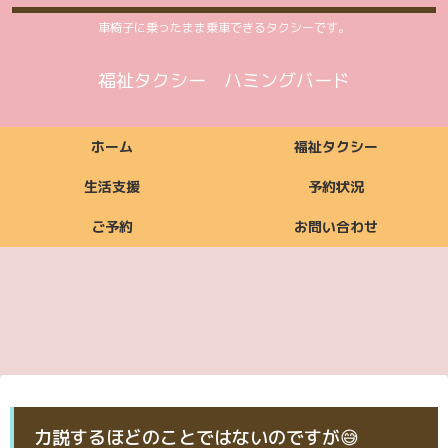
車椅子に乗ったまま乗車できるタクシーです。
福祉タクシー ハミングバード
ホーム
福祉タクシー
生活支援
予約状況
ご予約
お問い合わせ
福祉タクシーご利用
福祉タクシー
ご利用いただける方
ご依頼からお支払い
ご利用時間案内
お支払い方法
料金案内
福祉タクシー詳細
予約状況
までの流れ
ご予約
お問い合わせ
生活支援ご利用料金
生活支援
ご利用いただける方
ご利用時間案内
お支払い方法
生活支援詳細
案内
ご予約
お問い合わせ
ご予約
お問い合わせ
力説するほどのことではないのですが😅