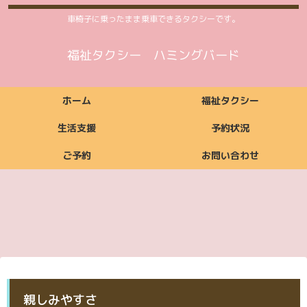
車椅子に乗ったまま乗車できるタクシーです。
福祉タクシー ハミングバード
ホーム
福祉タクシー
生活支援
予約状況
ご予約
お問い合わせ
福祉タクシーご利用
福祉タクシー
ご利用いただける方
ご依頼からお支払い
ご利用時間案内
お支払い方法
料金案内
福祉タクシー詳細
予約状況
までの流れ
ご予約
お問い合わせ
生活支援ご利用料金
生活支援
ご利用いただける方
ご利用時間案内
お支払い方法
生活支援詳細
案内
ご予約
お問い合わせ
ご予約
お問い合わせ
親しみやすさ