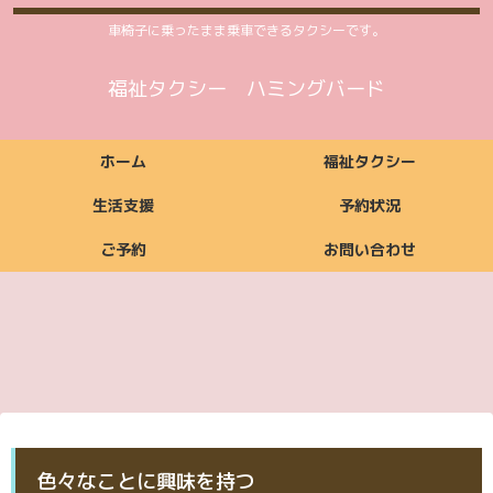
車椅子に乗ったまま乗車できるタクシーです。
福祉タクシー ハミングバード
ホーム
福祉タクシー
生活支援
予約状況
ご予約
お問い合わせ
福祉タクシーご利用
福祉タクシー
ご利用いただける方
ご依頼からお支払い
ご利用時間案内
お支払い方法
料金案内
福祉タクシー詳細
予約状況
までの流れ
ご予約
お問い合わせ
生活支援ご利用料金
生活支援
ご利用いただける方
ご利用時間案内
お支払い方法
生活支援詳細
案内
ご予約
お問い合わせ
ご予約
お問い合わせ
色々なことに興味を持つ