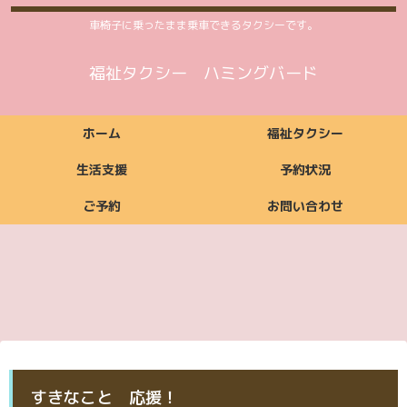
車椅子に乗ったまま乗車できるタクシーです。
福祉タクシー ハミングバード
ホーム
福祉タクシー
生活支援
予約状況
ご予約
お問い合わせ
福祉タクシーご利用
福祉タクシー
ご利用いただける方
ご依頼からお支払い
ご利用時間案内
お支払い方法
料金案内
福祉タクシー詳細
予約状況
までの流れ
ご予約
お問い合わせ
生活支援ご利用料金
生活支援
ご利用いただける方
ご利用時間案内
お支払い方法
生活支援詳細
案内
ご予約
お問い合わせ
ご予約
お問い合わせ
すきなこと 応援！