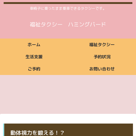
車椅子に乗ったまま乗車できるタクシーです。
福祉タクシー ハミングバード
ホーム
福祉タクシー
生活支援
予約状況
ご予約
お問い合わせ
福祉タクシーご利用
福祉タクシー
ご利用いただける方
ご依頼からお支払い
ご利用時間案内
お支払い方法
料金案内
福祉タクシー詳細
予約状況
までの流れ
ご予約
お問い合わせ
生活支援ご利用料金
生活支援
ご利用いただける方
ご利用時間案内
お支払い方法
生活支援詳細
案内
ご予約
お問い合わせ
ご予約
お問い合わせ
動体視力を鍛える！？