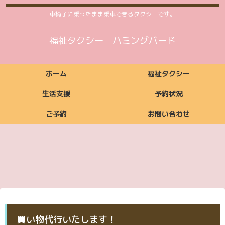
車椅子に乗ったまま乗車できるタクシーです。
福祉タクシー ハミングバード
ホーム
福祉タクシー
生活支援
予約状況
ご予約
お問い合わせ
福祉タクシーご利用
福祉タクシー
ご利用いただける方
ご依頼からお支払い
ご利用時間案内
お支払い方法
料金案内
福祉タクシー詳細
予約状況
までの流れ
ご予約
お問い合わせ
生活支援ご利用料金
生活支援
ご利用いただける方
ご利用時間案内
お支払い方法
生活支援詳細
案内
ご予約
お問い合わせ
ご予約
お問い合わせ
買い物代行いたします！