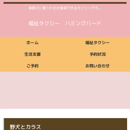
車椅子に乗ったまま乗車できるタクシーです。
福祉タクシー ハミングバード
ホーム
福祉タクシー
生活支援
予約状況
ご予約
お問い合わせ
福祉タクシーご利用
福祉タクシー
ご利用いただける方
ご依頼からお支払い
ご利用時間案内
お支払い方法
料金案内
福祉タクシー詳細
予約状況
までの流れ
ご予約
お問い合わせ
生活支援ご利用料金
生活支援
ご利用いただける方
ご利用時間案内
お支払い方法
生活支援詳細
案内
ご予約
お問い合わせ
ご予約
お問い合わせ
野犬とカラス