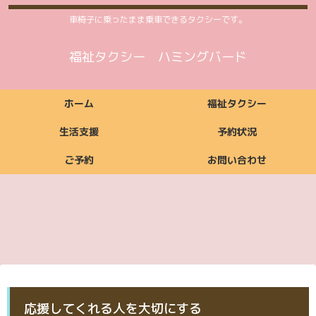
車椅子に乗ったまま乗車できるタクシーです。
福祉タクシー ハミングバード
ホーム
福祉タクシー
生活支援
予約状況
ご予約
お問い合わせ
福祉タクシーご利用
福祉タクシー
ご利用いただける方
ご依頼からお支払い
ご利用時間案内
お支払い方法
料金案内
福祉タクシー詳細
予約状況
までの流れ
ご予約
お問い合わせ
生活支援ご利用料金
生活支援
ご利用いただける方
ご利用時間案内
お支払い方法
生活支援詳細
案内
ご予約
お問い合わせ
ご予約
お問い合わせ
応援してくれる人を大切にする