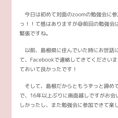
案
の
内
流
今日は初めて対面のzoomの勉強会に参
れ
っ！！て感はありますが😅前回の勉強会
緊張ですね。
以前、島根県に住んでいた時にお世話に
て、Facebookで連絡してきてください
ておいて良かったです！
そして、島根だからともうずっと諦めて
で、16年以上ぶりに画面越しですがお会
しかったし、また勉強会に参加できて楽