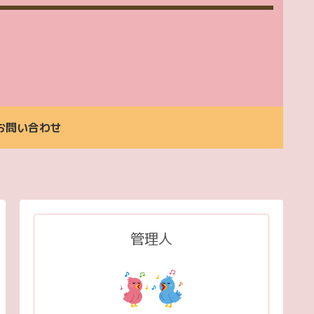
お問い合わせ
生
お
生
ご
お
ご
お
活
支
活
予
問
予
問
支
払
支
約
い
約
い
援
い
援
合
合
ご
方
詳
わ
わ
管理人
利
法
細
せ
せ
用
料
金
案
内