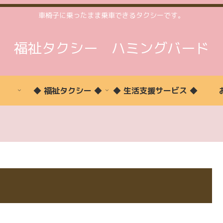
車椅子に乗ったまま乗車できるタクシーです。
福祉タクシー ハミングバード
◆ 福祉タクシー ◆
◆ 生活支援サービス ◆
福
予
ご
お
生
ご
ご
祉
約
予
問
活
利
利
タ
状
約
い
支
用
用
ク
況
合
援
い
時
シ
わ
た
間
ー
せ
だ
案
詳
け
内
細
る
方