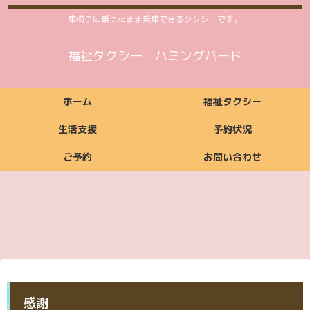
車椅子に乗ったまま乗車できるタクシーです。
福祉タクシー ハミングバード
ホーム
福祉タクシー
生活支援
予約状況
ご予約
お問い合わせ
福祉タクシーご利用
福祉タクシー
ご利用いただける方
ご依頼からお支払い
ご利用時間案内
お支払い方法
料金案内
福祉タクシー詳細
予約状況
までの流れ
ご予約
お問い合わせ
生活支援ご利用料金
生活支援
ご利用いただける方
ご利用時間案内
お支払い方法
生活支援詳細
案内
ご予約
お問い合わせ
ご予約
お問い合わせ
感謝