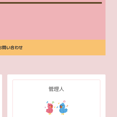
お問い合わせ
生
お
生
ご
お
ご
お
活
支
活
予
問
予
問
支
払
支
約
い
約
い
援
い
援
合
合
ご
方
詳
わ
わ
管理人
利
法
細
せ
せ
用
料
金
案
内