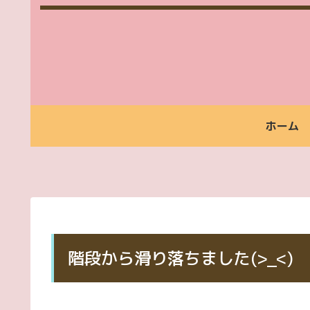
ホーム
福
ご
ご
福
ご
お
祉
利
利
祉
依
支
タ
用
用
タ
頼
払
ク
い
時
ク
か
い
シ
た
間
シ
ら
方
ー
だ
案
ー
お
法
け
内
ご
支
階段から滑り落ちました(>_<)
る
利
払
方
用
い
料
ま
金
で