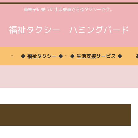
車椅子に乗ったまま乗車できるタクシーです。
福祉タクシー ハミングバード
◆ 福祉タクシー ◆
◆ 生活支援サービス ◆
福
予
ご
お
生
ご
ご
祉
約
予
問
活
利
利
タ
状
約
い
支
用
用
ク
況
合
援
い
時
シ
わ
た
間
ー
せ
だ
案
詳
け
内
細
る
方