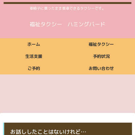
車椅子に乗ったまま乗車できるタクシーです。
福祉タクシー ハミングバード
ホーム
福祉タクシー
生活支援
予約状況
ご予約
お問い合わせ
福祉タクシーご利用
福祉タクシー
ご利用いただける方
ご依頼からお支払い
ご利用時間案内
お支払い方法
料金案内
福祉タクシー詳細
予約状況
までの流れ
ご予約
お問い合わせ
生活支援ご利用料金
生活支援
ご利用いただける方
ご利用時間案内
お支払い方法
生活支援詳細
案内
ご予約
お問い合わせ
ご予約
お問い合わせ
お話ししたことはないけれど…