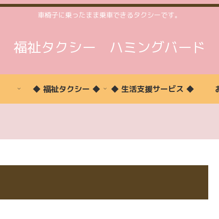
車椅子に乗ったまま乗車できるタクシーです。
福祉タクシー ハミングバード
◆ 福祉タクシー ◆
◆ 生活支援サービス ◆
福
予
ご
お
生
ご
ご
祉
約
予
問
活
利
利
タ
状
約
い
支
用
用
ク
況
合
援
い
時
シ
わ
た
間
ー
せ
だ
案
詳
け
内
細
る
方