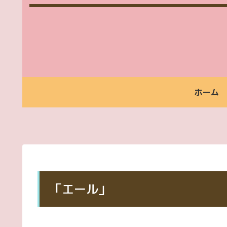
ホーム
福
ご
ご
福
ご
お
祉
利
利
祉
依
支
タ
用
用
タ
頼
払
ク
い
時
ク
か
い
シ
た
間
シ
ら
方
ー
だ
案
ー
お
法
け
内
ご
支
「エール」
る
利
払
方
用
い
料
ま
金
で