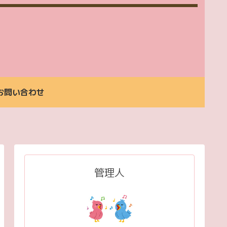
お問い合わせ
生
お
生
ご
お
ご
お
活
支
活
予
問
予
問
支
払
支
約
い
約
い
援
い
援
合
合
ご
方
詳
わ
わ
管理人
利
法
細
せ
せ
用
料
金
案
内