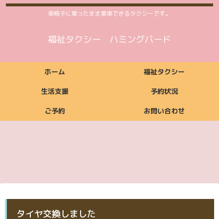
車椅子に乗ったまま乗車できるタクシーです。
福祉タクシー ハミングバード
ホーム
福祉タクシー
生活支援
予約状況
ご予約
お問い合わせ
福祉タクシーご利用
福祉タクシー
ご利用いただける方
ご依頼からお支払い
ご利用時間案内
お支払い方法
料金案内
福祉タクシー詳細
予約状況
までの流れ
ご予約
お問い合わせ
生活支援ご利用料金
生活支援
ご利用いただける方
ご利用時間案内
お支払い方法
生活支援詳細
案内
ご予約
お問い合わせ
ご予約
お問い合わせ
タイヤ交換しました