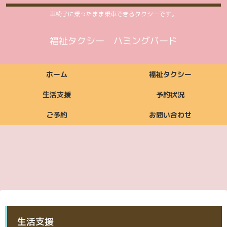
車椅子に乗ったまま乗車できるタクシーです。
福祉タクシー ハミングバード
ホーム
福祉タクシー
生活支援
予約状況
ご予約
お問い合わせ
福祉タクシーご利用
福祉タクシー
ご利用いただける方
ご依頼からお支払い
ご利用時間案内
お支払い方法
料金案内
福祉タクシー詳細
予約状況
までの流れ
ご予約
お問い合わせ
生活支援ご利用料金
生活支援
ご利用いただける方
ご利用時間案内
お支払い方法
生活支援詳細
案内
ご予約
お問い合わせ
ご予約
お問い合わせ
生活支援